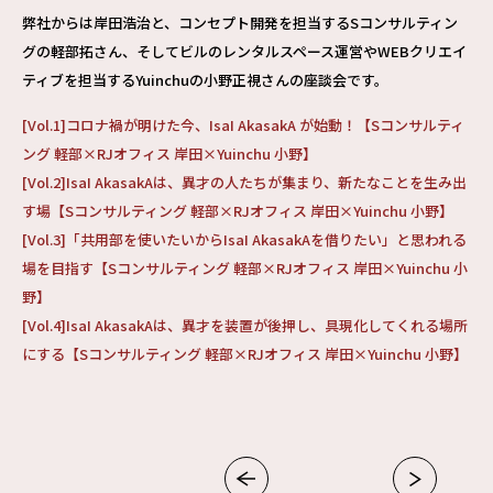
弊社からは岸田浩治と、コンセプト開発を担当するSコンサルティン
グの軽部拓さん、そしてビルのレンタルスペース運営やWEBクリエイ
ティブを担当するYuinchuの小野正視さんの座談会です。
[Vol.1]コロナ禍が明けた今、IsaI AkasakA が始動！【Sコンサルティ
ング 軽部×RJオフィス 岸田×Yuinchu 小野】
[Vol.2]IsaI AkasakAは、異才の人たちが集まり、新たなことを生み出
す場【Sコンサルティング 軽部×RJオフィス 岸田×Yuinchu 小野】
[Vol.3]「共用部を使いたいからIsaI AkasakAを借りたい」と思われる
場を目指す【Sコンサルティング 軽部×RJオフィス 岸田×Yuinchu 小
野】
[Vol.4]IsaI AkasakAは、異才を装置が後押し、具現化してくれる場所
にする【Sコンサルティング 軽部×RJオフィス 岸田×Yuinchu 小野】